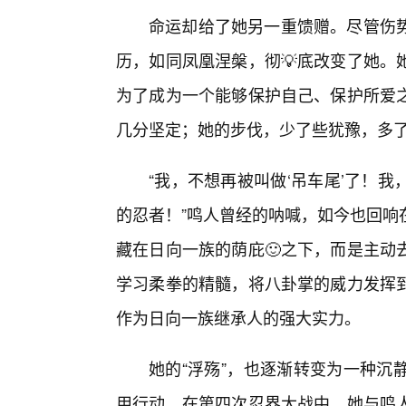
命运却给了她另一重馈赠。尽管伤
历，如同凤凰涅槃，彻💡底改变了她。
为了成为一个能够保护自己、保护所爱
几分坚定；她的步伐，少了些犹豫，多
“我，不想再被叫做‘吊车尾’了！
的忍者！”鸣人曾经的呐喊，如今也回响
藏在日向一族的荫庇🙂之下，而是主动
学习柔拳的精髓，将八卦掌的威力发挥
作为日向一族继承人的强大实力。
她的“浮殇”，也逐渐转变为一种沉
用行动。在第四次忍界大战中，她与鸣人