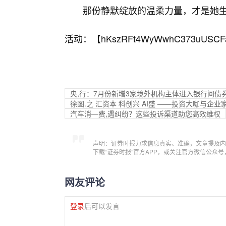
那份静默绽放的温柔力量，才是她
活动：【
hKszRFt4WyWwhC373uUSCF
央,行：7月份新增3家境外机构主体进入银行间债
徐图.之 汇资本 科创兴 AI盛 ——投资大咖与企
汽车消—费,遇纠纷？这些投诉渠道助您高效维权
声明：证券时报力求信息真实、准确，文章提及内
下载“证券时报”官方APP，或关注官方微信公众
网友评论
登录
后可以发言