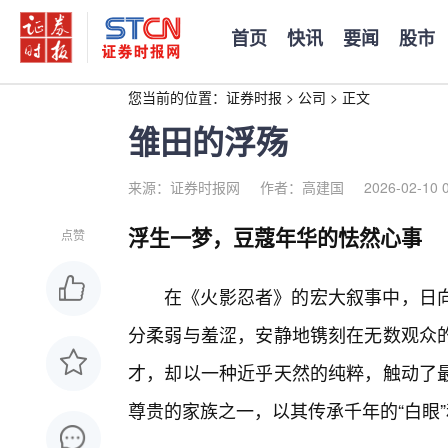
首页
快讯
要闻
股市
您当前的位置：
证券时报
>
公司
>
正文
雏田的浮殇
来源：证券时报网
作者：高建国
2026-02-10 
浮生一梦，豆蔻年华的怯然心事
点赞
在《火影忍者》的宏大叙事中，日向
分柔弱与羞涩，安静地镌刻在无数观众
才，却以一种近乎天然的纯粹，触动了
尊贵的家族之一，以其传承千年的“白眼”